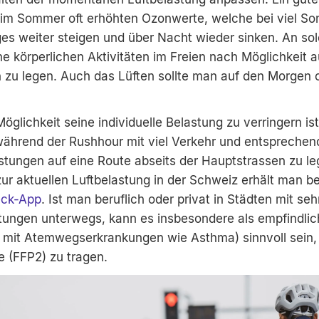
ie im Sommer oft erhöhten Ozonwerte, welche bei viel S
ges weiter steigen und über Nacht wieder sinken. An so
ine körperlichen Aktivitäten im Freien nach Möglichkeit a
zu legen. Auch das Lüften sollte man auf den Morgen 
Möglichkeit seine individuelle Belastung zu verringern is
ährend der Rushhour mit viel Verkehr und entsprechen
stungen auf eine Route abseits der Hauptstrassen zu le
ur aktuellen Luftbelastung in der Schweiz erhält man b
eck-App
. Ist man beruflich oder privat in Städten mit se
tungen unterwegs, kann es insbesondere als empfindli
e mit Atemwegserkrankungen wie Asthma) sinnvoll sein,
 (FFP2) zu tragen.