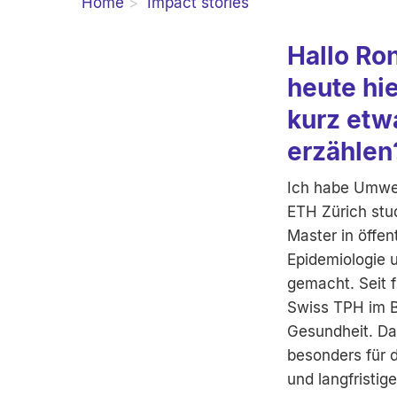
Home
Impact stories
Hallo Ro
heute hie
kurz etw
erzählen
Ich habe Umwel
ETH Zürich stud
Master in öffen
Epidemiologie 
gemacht. Seit f
Swiss TPH im 
Gesundheit. Dab
besonders für 
und langfristig