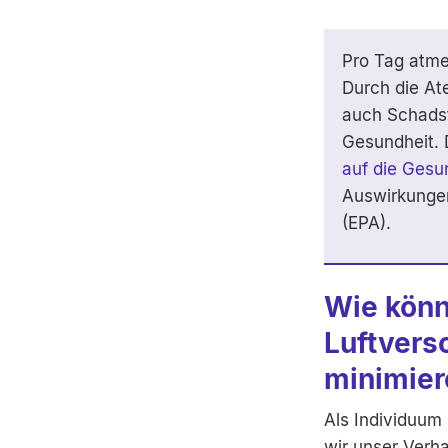
Pro Tag atme
Durch die At
auch Schadst
Gesundheit.
auf die Gesu
Auswirkunge
(EPA).
Wie könn
Luftvers
minimier
Als Individuum 
wir unser Verh