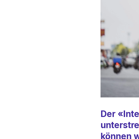
Der «
Int
unterstr
können w