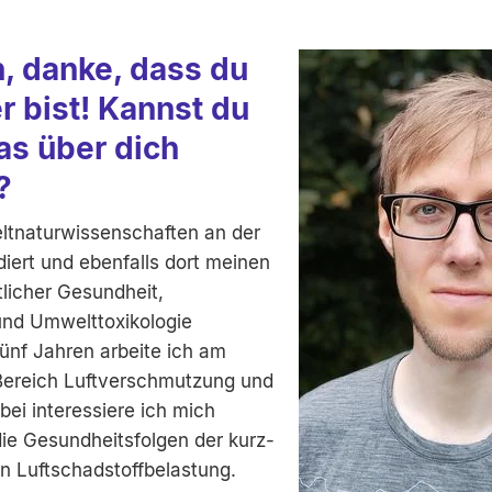
n, danke, dass du
r bist! Kannst du
as über dich
?
tnaturwissenschaften an der
iert und ebenfalls dort meinen
tlicher Gesundheit,
und Umwelttoxikologie
ünf Jahren arbeite ich am
Bereich Luftverschmutzung und
ei interessiere ich mich
die Gesundheitsfolgen der kurz-
en Luftschadstoffbelastung.