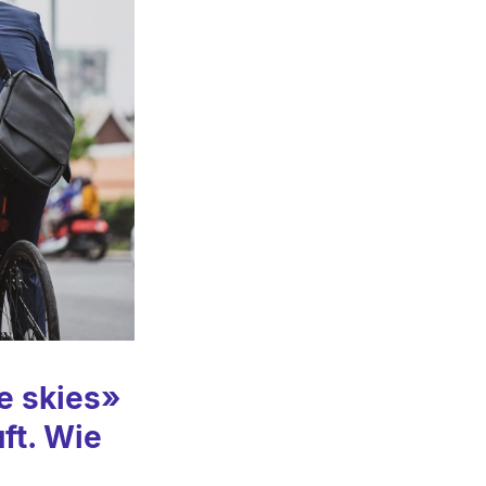
ue skies
»
ft. Wie