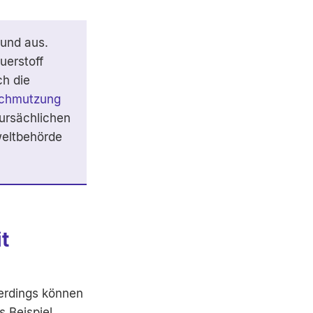
 und aus.
uerstoff
ch die
rschmutzung
 ursächlichen
eltbehörde
t
lerdings können
 Beispiel