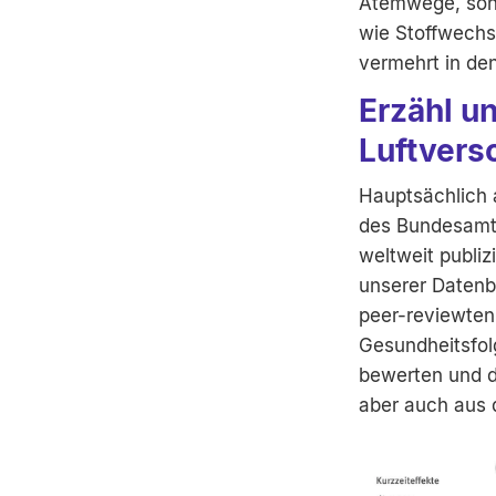
Atemwege, sond
wie Stoffwechse
vermehrt in de
Erzähl u
Luftvers
Hauptsächlich a
des Bundesamte
weltweit publiz
unserer Datenba
peer-reviewten 
Gesundheitsfol
bewerten und d
aber auch aus 