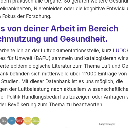
ern praktisch alle Organe. So geraten weitere Gesund
lkrankheiten, Nierenleiden oder die kognitive Entwickl
n Fokus der Forschung.
ns von deiner Arbeit im Bereich
chmutzung und Gesundheit.
rbeite ich an der Luftdokumentationsstelle, kurz
LUDO
s für Umwelt (BAFU) sammeln und katalogisieren wir s
ierte epidemiologische Literatur zum Thema Luft und Ge
nk befinden sich mittlerweile über 11'000 Einträge von
Studien. Mit dieser Datenbank ist es uns möglich, die
gen der Luftbelastung nach aktuellem wissenschaftlich
er Politik Handlungsbedarf aufzuzeigen oder Anfragen
der Bevölkerung zum Thema zu beantworten.