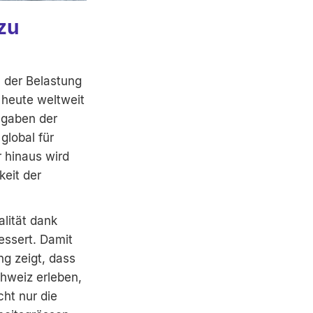
zu
n der Belastung
 heute weltweit
Angaben der
global für
r hinaus wird
keit der
lität dank
essert. Damit
g zeigt, dass
chweiz erleben,
cht nur die