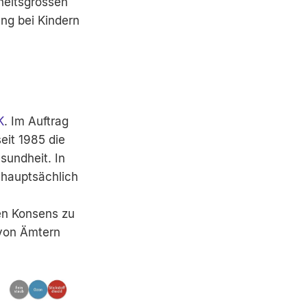
heitsgrössen
ung bei Kindern
K
. Im Auftrag
eit 1985 die
sundheit. In
 hauptsächlich
en Konsens zu
 von Ämtern