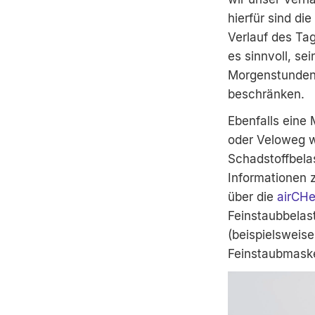
hierfür sind d
Verlauf des Ta
es sinnvoll, se
Morgenstunden 
beschränken.
Ebenfalls eine 
oder Veloweg w
Schadstoffbela
Informationen z
über die
airCH
Feinstaubbelas
(beispielsweis
Feinstaubmaske