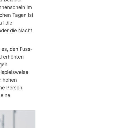
onnenschein im
lchen Tagen ist
uf die
oder die Nacht
t es, den Fuss-
d erhöhten
gen.
eispielsweise
hr hohen
che Person
 eine