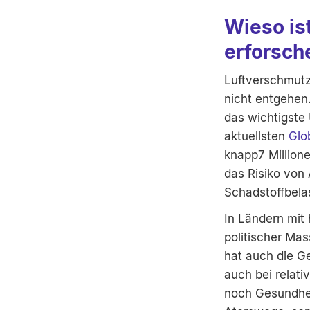
Wieso is
erforsch
Luftverschmutz
nicht entgehen.
das wichtigste 
aktuellsten
Glo
knapp7 Millione
das Risiko von
Schadstoffbela
In Ländern mit
politischer Ma
hat auch die G
auch bei relati
noch Gesundheit