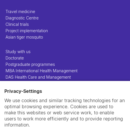
Travel medicine
Diagnostic Centre
Clinical trials
Project implementation
Asian tiger mosquito
Study with us
Doctorate
Postgraduate programmes
MBA International Health Management
DAS Health Care and Management
Privacy-Settings
People
Projects
We use cookies and similar tracking technologies for an
Publications
optimal browsing experience. Cookies are used to
Library
make this websites or web service work, to enable
Support us
users to work more efficiently and to provide reporting
Contact us
information.