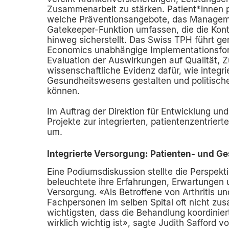
Zusammenarbeit zu stärken. Patient*innen pr
welche Präventionsangebote, das Manageme
Gatekeeper-Funktion umfassen, die die Kont
hinweg sicherstellt. Das Swiss TPH führt g
Economics unabhängige Implementationsfors
Evaluation der Auswirkungen auf Qualität, Z
wissenschaftliche Evidenz dafür, wie integr
Gesundheitswesens gestalten und politisch
können.
Im Auftrag der Direktion für Entwicklung 
Projekte zur integrierten, patientenzentrie
um.
Integrierte Versorgung: Patienten- und 
Eine Podiumsdiskussion stellte die Perspekt
beleuchtete ihre Erfahrungen, Erwartungen
Versorgung. «Als Betroffene von Arthritis u
Fachpersonen im selben Spital oft nicht zu
wichtigsten, dass die Behandlung koordinier
wirklich wichtig ist», sagte Judith Safford 