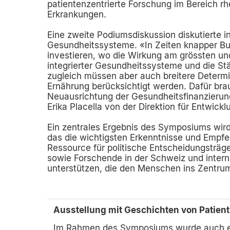
patientenzentrierte Forschung im Bereich r
Erkrankungen.
Eine zweite Podiumsdiskussion diskutierte i
Gesundheitssysteme. «In Zeiten knapper Bud
investieren, wo die Wirkung am grössten und
integrierter Gesundheitssysteme und die Stä
zugleich müssen aber auch breitere Determ
Ernährung berücksichtigt werden. Dafür bra
Neuausrichtung der Gesundheitsfinanzierung, 
Erika Placella von der Direktion für Entwic
Ein zentrales Ergebnis des Symposiums wird
das die wichtigsten Erkenntnisse und Empf
Ressource für politische Entscheidungsträge
sowie Forschende in der Schweiz und intern
unterstützen, die den Menschen ins Zentrum
Ausstellung mit Geschichten von Patien
Im Rahmen des Symposiums wurde auch ei