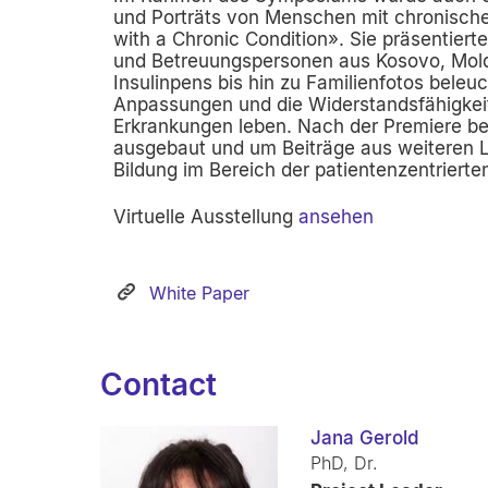
und Porträts von Menschen mit chronische
with a Chronic Condition». Sie präsentier
und Betreuungspersonen aus Kosovo, Mold
Insulinpens bis hin zu Familienfotos beleu
Anpassungen und die Widerstandsfähigkei
Erkrankungen lebe
n. Nach der Premiere b
ausgebaut und um Beiträge aus weiteren Lä
Bildung im Bereich der patientenzentrierte
Virtuelle Ausstellung
ansehen
White Paper
Contact
Jana Gerold
PhD, Dr.