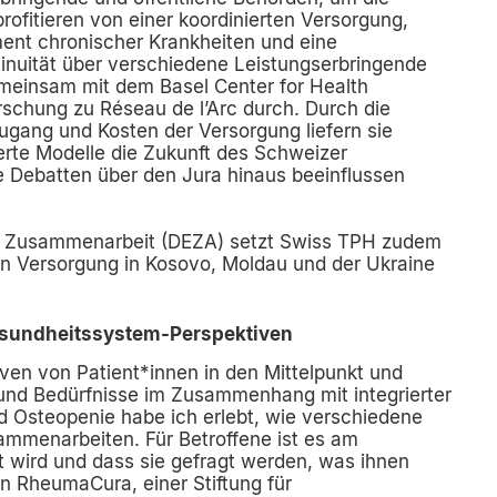
ofitieren von einer koordinierten Versorgung,
nt chronischer Krankheiten und eine
inuität über verschiedene Leistungserbringende
emeinsam mit dem Basel Center for Health
chung zu Réseau de l’Arc durch. Durch die
ugang und Kosten der Versorgung liefern sie
ierte Modelle die Zukunft des Schweizer
e Debatten über den Jura hinaus beeinflussen
und Zusammenarbeit (DEZA) setzt Swiss TPH zudem
rten Versorgung in Kosovo, Moldau und der Ukraine
Gesundheitssystem-Perspektiven
iven von Patient*innen in den Mittelpunkt und
 und Bedürfnisse im Zusammenhang mit integrierter
nd Osteopenie habe ich erlebt, wie verschiedene
sammenarbeiten. Für Betroffene ist es am
t wird und dass sie gefragt werden, was ihnen
von RheumaCura, einer Stiftung für