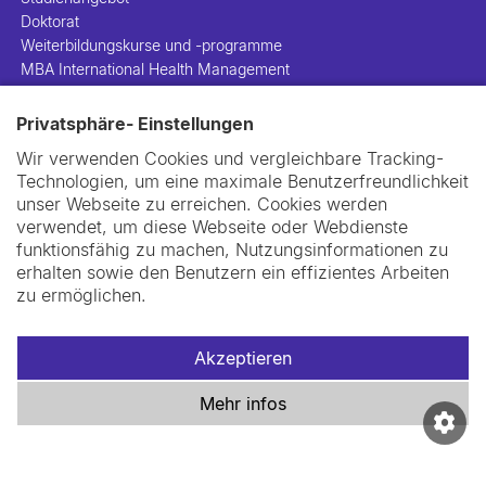
Doktorat
Weiterbildungskurse und -programme
MBA International Health Management
DAS Health Care and Management
Privatsphäre- Einstellungen
Personen
Wir verwenden Cookies und vergleichbare Tracking-
Projekte
Technologien, um eine maximale Benutzerfreundlichkeit
Publikationen
unser Webseite zu erreichen. Cookies werden
Bibliothek
verwendet, um diese Webseite oder Webdienste
Unterstützen Sie uns
funktionsfähig zu machen, Nutzungsinformationen zu
Kontakt
erhalten sowie den Benutzern ein effizientes Arbeiten
zu ermöglichen.
Akzeptieren
Impressum
Datenschutzerklärung
Cookie-Richtlinie
Mehr infos
Swiss TPH Tell-Us System
Newsletter
Kontakt und Anfahrt