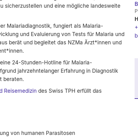
B
 sicherzustellen und eine mögliche landesweite
P
H
r Malariadiagnostik, fungiert als Malaria-
+
wicklung und Evaluierung von Tests für Malaria und
b
naus berät und begleitet das NZMa Ärzt*innen und
ent*innen.
 eine 24-Stunden-Hotline für Malaria-
fgrund jahrzehntelanger Erfahrung in Diagnostik
 beraten.
d Reisemedizin
des Swiss TPH erfüllt das
erung von humanen Parasitosen