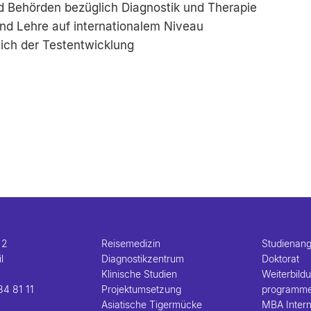
d Behörden bezüglich Diagnostik und Therapie
nd Lehre auf internationalem Niveau
ich der Testentwicklung
 2
Reisemedizin
Studienan
l
Diagnostikzentrum
Doktorat
Klinische Studien
Weiterbild
84 81 11
Projektumsetzung
programm
Asiatische Tigermücke
MBA Intern