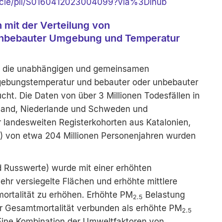
ticle/pii/S0160412023004099?via%3Dihub
h mit der Verteilung von
unbebauter Umgebung und Temperatur
 die unabhängigen und gemeinsamen
ebungstemperatur und bebauter oder unbebauter
ht. Die Daten von über 3 Millionen Todesfällen in
land, Niederlande und Schweden und
r landesweiten Registerkohorten aus Katalonien,
 von etwa 204 Millionen Personenjahren wurden
 Russwerte) wurde mit einer erhöhten
ehr versiegelte Flächen und erhöhte mittlere
ortalität zu erhöhen. Erhöhte PM
Belastung
2.5
hr Gesamtmortalität verbunden als erhöhte PM
2.5
 Eine Kombination der Umweltfaktoren von