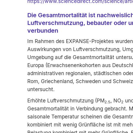
https://www.sciencedirect.com/science/ar
Die Gesamtmortalität ist nachweislic
Luftverschmutzung, bebauter oder 
verbunden
Im Rahmen des EXPANSE-Projektes wurden
Auswirkungen von Luftverschmutzung, Umg
Umgebung auf die Gesamtmortalität untersuc
Europa (Erwachsenenkohorten aus Deutsch
administrativen regionalen, städtischen ode
Rom, Griechenland, Schweden und Schweiz)
untersucht.
Erhöhte Luftverschmutzung (PM
, NO
und
2.5
2
Gesamtmortalität in Verbindung gebracht. M
saisonale Temperatur scheinen die Gesamtm
kombiniert mit wenig Grünfläche ist mit me
Belastung kombiniert mit mehr Grünfläche.