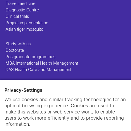
Travel medicine
Diagnostic Centre
Clinical trials
Project implementation
Asian tiger mosquito
Study with us
Doctorate
Postgraduate programmes
MBA International Health Management
DAS Health Care and Management
People
Privacy-Settings
Projects
Publications
We use cookies and similar tracking technologies for an
Library
optimal browsing experience. Cookies are used to
Support us
make this websites or web service work, to enable
Contact us
users to work more efficiently and to provide reporting
information.