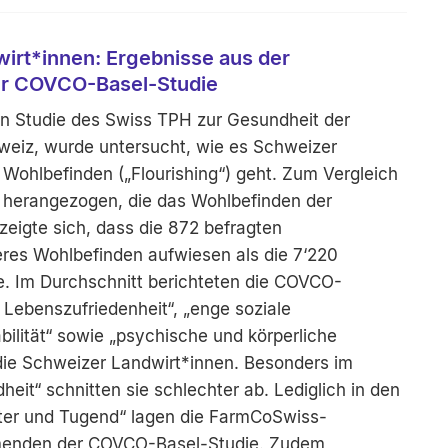
irt*innen: Ergebnisse aus der
ur COVCO-Basel-Studie
n Studie des Swiss TPH zur Gesundheit der
hweiz, wurde untersucht, wie es Schweizer
 Wohlbefinden („Flourishing“) geht. Zum Vergleich
herangezogen, die das Wohlbefinden der
zeigte sich, dass die 872 befragten
res Wohlbefinden aufwiesen als die 7‘220
. Im Durchschnitt berichteten die COVCO-
Lebenszufriedenheit“, „enge soziale
abilität“ sowie „psychische und körperliche
die Schweizer Landwirt*innen. Besonders im
eit“ schnitten sie schlechter ab. Lediglich in den
ter und Tugend“ lagen die FarmCoSwiss-
ehmenden der COVCO-Basel-Studie. Zudem